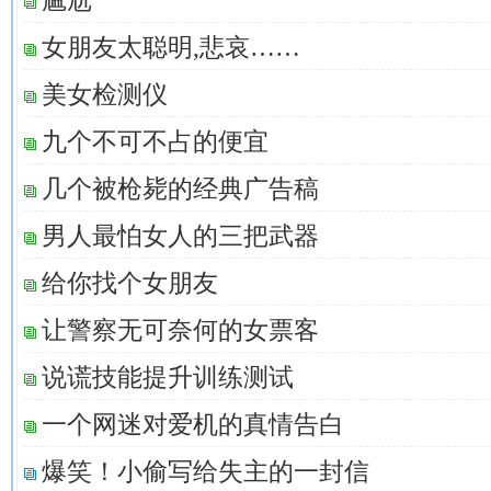
尴尬
女朋友太聪明,悲哀……
美女检测仪
九个不可不占的便宜
几个被枪毙的经典广告稿
男人最怕女人的三把武器
给你找个女朋友
让警察无可奈何的女票客
说谎技能提升训练测试
一个网迷对爱机的真情告白
爆笑！小偷写给失主的一封信