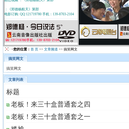
励志视频 ：《郑德杨航天》第部
：《郑德杨航天》第部
电影订购: QQ:121719780 手机：139-8703-2104
您的位置：
首 页
>>
文章频道
>> 搞笑网文
搞笑网文
搞笑网文
文章列表
标题
老板！来三十盒普通套之四
老板！来三十盒普通套之一