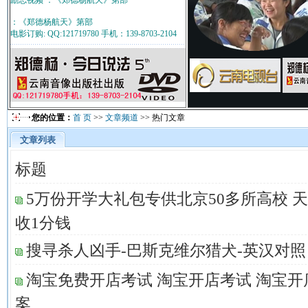
励志视频 ：《郑德杨航天》第部
：《郑德杨航天》第部
电影订购: QQ:121719780 手机：139-8703-2104
您的位置：
首 页
>>
文章频道
>> 热门文章
文章列表
标题
5万份开学大礼包专供北京50多所高校 
收1分钱
搜寻杀人凶手-巴斯克维尔猎犬-英汉对照
淘宝免费开店考试 淘宝开店考试 淘宝开
案