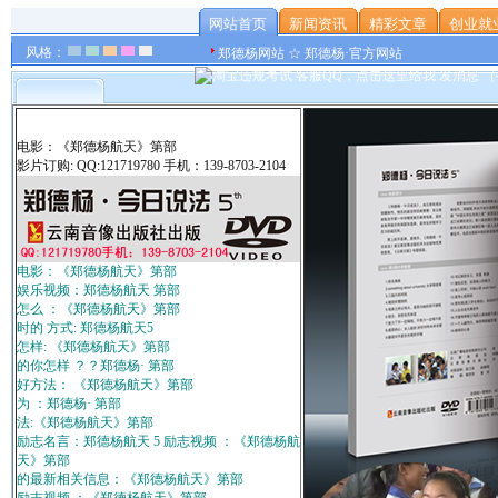
网站首页
新闻资讯
精彩文章
创业就
风格：
郑德杨网站 ☆ 郑德杨·官方网站
电影：《郑德杨航天》第部
影片订购: QQ:121719780 手机：139-8703-2104
电影：《郑德杨航天》第部
娱乐视频：郑德杨航天 第部
怎么 ：《郑德杨航天》第部
时的 方式: 郑德杨航天5
怎样: 《郑德杨航天》第部
的你怎样 ？？郑德杨· 第部
好方法： 《郑德杨航天》第部
为 ：郑德杨· 第部
法:《郑德杨航天》第部
励志名言：郑德杨航天 5 励志视频 ：《郑德杨航
天》第部
的最新相关信息：《郑德杨航天》第部