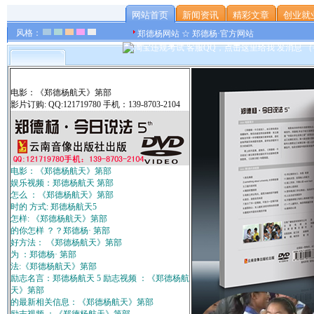
网站首页
新闻资讯
精彩文章
创业就
风格：
郑德杨网站 ☆ 郑德杨·官方网站
电影：《郑德杨航天》第部
影片订购: QQ:121719780 手机：139-8703-2104
电影：《郑德杨航天》第部
娱乐视频：郑德杨航天 第部
怎么 ：《郑德杨航天》第部
时的 方式: 郑德杨航天5
怎样: 《郑德杨航天》第部
的你怎样 ？？郑德杨· 第部
好方法： 《郑德杨航天》第部
为 ：郑德杨· 第部
法:《郑德杨航天》第部
励志名言：郑德杨航天 5 励志视频 ：《郑德杨航
天》第部
的最新相关信息：《郑德杨航天》第部