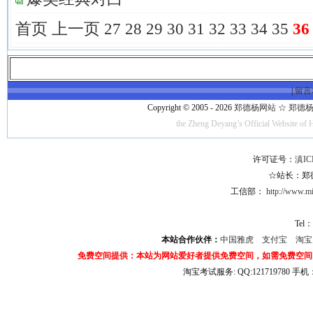
首页
上一页
27
28
29
30
31
32
33
34
35
36
|
留言
Copyright © 2005 - 2026
郑德杨网站 ☆ 郑德杨·官方
the Zheng Deyang’s Official Website of 
许可证号：
滇IC
☆站长：郑德杨
工信部：
http://www.mii
Tel：
本站合作伙伴：
中国雅虎
支付宝
淘
免费空间提供：本站为网站爱好者提供免费空间，如需免费空间
淘宝考试服务: QQ:121719780 手
淘宝商城考试答案 淘宝考试答案 淘宝商城考试 淘宝网考试答案 淘宝违规考试答案
宝考试: QQ:1