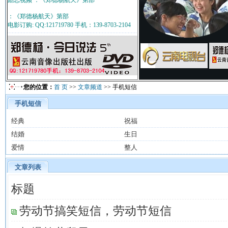
励志视频 ：《郑德杨航天》第部
：《郑德杨航天》第部
电影订购: QQ:121719780 手机：139-8703-2104
您的位置：
首 页
>>
文章频道
>> 手机短信
手机短信
经典
祝福
结婚
生日
爱情
整人
文章列表
标题
劳动节搞笑短信，劳动节短信