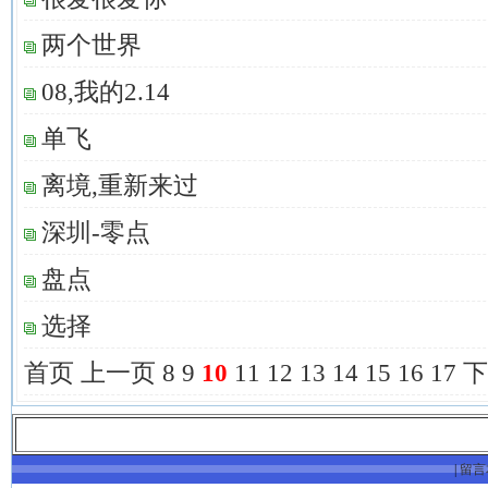
两个世界
08,我的2.14
单飞
离境,重新来过
深圳-零点
盘点
选择
首页
上一页
8
9
10
11
12
13
14
15
16
17
下
|
留言