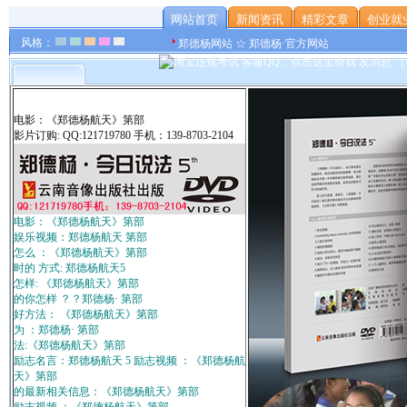
网站首页
新闻资讯
精彩文章
创业就
风格：
郑德杨网站 ☆ 郑德杨·官方网站
电影：《郑德杨航天》第部
影片订购: QQ:121719780 手机：139-8703-2104
电影：《郑德杨航天》第部
娱乐视频：郑德杨航天 第部
怎么 ：《郑德杨航天》第部
时的 方式: 郑德杨航天5
怎样: 《郑德杨航天》第部
的你怎样 ？？郑德杨· 第部
好方法： 《郑德杨航天》第部
为 ：郑德杨· 第部
法:《郑德杨航天》第部
励志名言：郑德杨航天 5 励志视频 ：《郑德杨航
天》第部
的最新相关信息：《郑德杨航天》第部