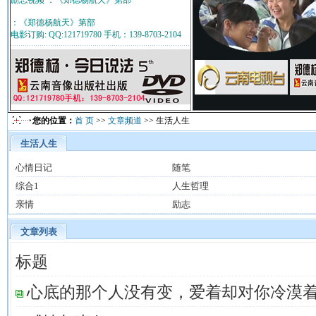
励志视频 ：《郑德杨航天》第部
：《郑德杨航天》第部
电影订购: QQ:121719780 手机：139-8703-2104
您的位置：
首 页
>>
文章频道
>> 生活人生
生活人生
心情日记
随笔
综合1
人生哲理
亲情
励志
文章列表
标题
心底的那个人没有变，爱着却对你冷漠