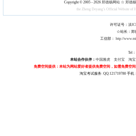
Copyright © 2005 - 2026
郑德杨网站 ☆ 郑德杨·官方
the Zheng Deyang’s Official Website of 
许可证号：
滇IC
☆站长：郑德杨
工信部：
http://www.mii
Tel：
本站合作伙伴：
中国雅虎
支付宝
淘
免费空间提供：本站为网站爱好者提供免费空间，如需免费空间
淘宝考试服务: QQ:121719780 手
淘宝商城考试答案 淘宝考试答案 淘宝商城考试 淘宝网考试答案 淘宝违规考试答案
宝考试: QQ:1