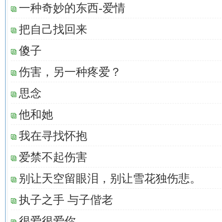
一种奇妙的东西-爱情
把自己找回来
傻子
伤害，另一种疼爱？
思念
他和她
我在寻找怀抱
爱禁不起伤害
别让天空留眼泪，别让雪花独伤悲。
执子之手 与子偕老
很爱很爱你