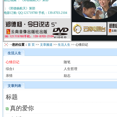
励志视频 ：《郑德杨航天》第部
：《郑德杨航天》第部
电影订购: QQ:121719780 手机：139-8703-2104
您的位置：
首 页
>>
文章频道
>>
生活人生
>> 心情日记
生活人生
心情日记
随笔
综合1
人生哲理
亲情
励志
文章列表
标题
真的爱你