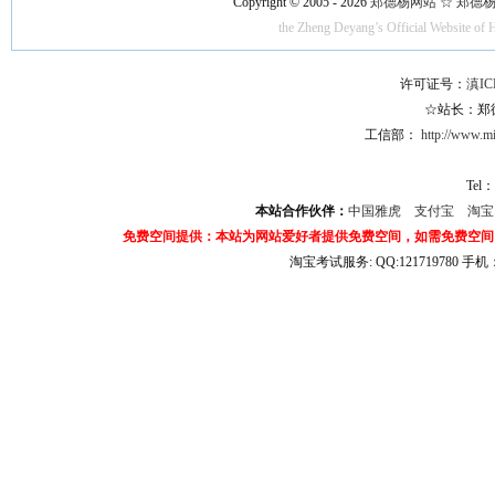
Copyright © 2005 - 2026
郑德杨网站 ☆ 郑德杨·官方
the Zheng Deyang’s Official Website of 
许可证号：
滇IC
☆站长：郑德杨
工信部：
http://www.mii
Tel：
本站合作伙伴：
中国雅虎
支付宝
淘
免费空间提供：本站为网站爱好者提供免费空间，如需免费空间
淘宝考试服务: QQ:121719780 手
淘宝商城考试答案 淘宝考试答案 淘宝商城考试 淘宝网考试答案 淘宝违规考试答案
宝考试: QQ:1