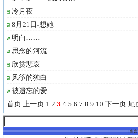
冷月夜
8月21日-想她
明白……
思念的河流
欣赏悲哀
风筝的独白
被遗忘的爱
首页
上一页
1
2
3
4
5
6
7
8
9
10
下一页
尾
|
留言