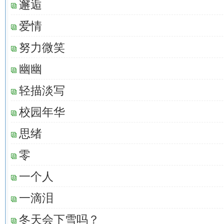
邂逅
爱情
努力微笑
幽幽
轻描淡写
校园年华
思绪
零
一个人
一滴泪
冬天会下雪吗？