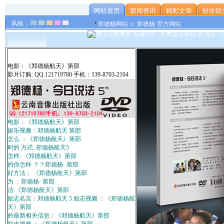
网站首页
新闻资讯
精彩文章
创业就
风格：
郑德杨网站 ☆ 郑德杨·官方网站
电影：《郑德杨航天》第部
影片订购: QQ:121719780 手机：139-8703-2104
电影：《郑德杨航天》第部
娱乐视频：郑德杨航天 第部
怎么 ：《郑德杨航天》第部
时的 方式: 郑德杨航天5
怎样: 《郑德杨航天》第部
的你怎样 ？？郑德杨· 第部
好方法： 《郑德杨航天》第部
为 ：郑德杨· 第部
法:《郑德杨航天》第部
励志名言：郑德杨航天 5 励志视频 ：《郑德杨航
天》第部
的最新相关信息：《郑德杨航天》第部