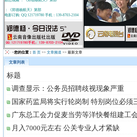
励志视频 ：《郑德杨航天》第部
：《郑德杨航天》第部
电影订购: QQ:121719780 手机：139-8703-2104
您的位置：
首 页
>>
文章频道
>> 最新文章
文章列表
标题
调查显示：公务员招聘歧视现象严重
国家药监局将实行轮岗制 特别岗位必须
广东总工会力促麦当劳等洋快餐组建工
月入7000元左右 公关专业人才紧缺