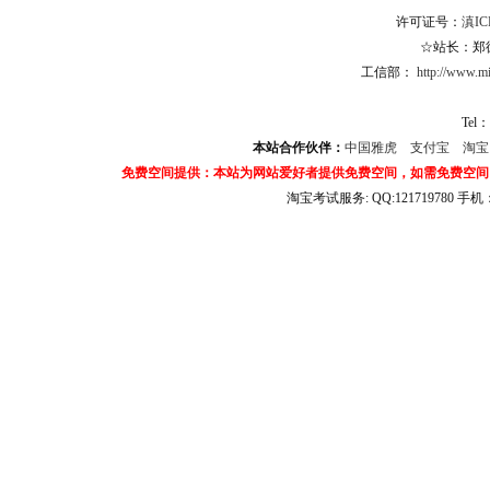
许可证号：
滇IC
☆站长：郑德杨
工信部：
http://www.mii
Tel：
本站合作伙伴：
中国雅虎
支付宝
淘
免费空间提供：本站为网站爱好者提供免费空间，如需免费空间
淘宝考试服务: QQ:121719780 手
淘宝商城考试答案 淘宝考试答案 淘宝商城考试 淘宝网考试答案 淘宝违规考试答案
宝考试: QQ:1