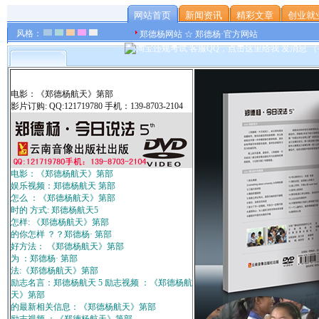
网站首页
新闻资讯
精彩文章
创业就
风格：
郑德杨网站 ☆ 郑德杨·官方网站
电影：《郑德杨航天》第部
影片订购: QQ:121719780 手机：139-8703-2104
电影：《郑德杨航天》第部
娱乐视频：郑德杨航天 第部
怎么 ：《郑德杨航天》第部
时的 方式: 郑德杨航天5
怎样: 《郑德杨航天》第部
的你怎样 ？？郑德杨· 第部
好方法： 《郑德杨航天》第部
为 ：郑德杨· 第部
法:《郑德杨航天》第部
励志名言：郑德杨航天 5 励志视频 ：《郑德杨航
天》第部
的最新相关信息：《郑德杨航天》第部