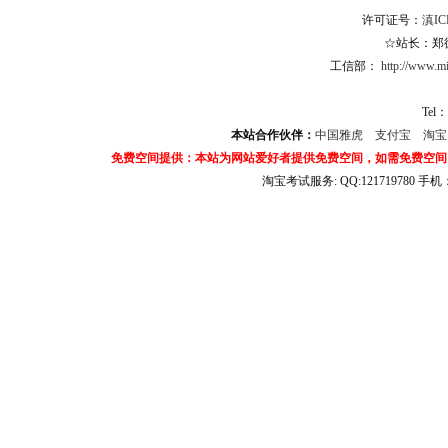
许可证号：
滇IC
☆站长：郑德杨
工信部：
http://www.mii
Tel：
本站合作伙伴：
中国雅虎
支付宝
淘
免费空间提供：本站为网站爱好者提供免费空间，如需免费空间
淘宝考试服务: QQ:121719780 手
淘宝商城考试答案 淘宝考试答案 淘宝商城考试 淘宝网考试答案 淘宝违规考试答案
宝考试: QQ:1