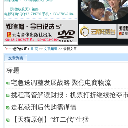
励志视频 ：《郑德杨航天》第部
：《郑德杨航天》第部
电影订购: QQ:121719780 手机：139-8703-2104
您的位置：
首 页
>>
文章频道
>> 最新文章
文章列表
标题
宅急送调整发展战略 聚焦电商物流
携程高管解读财报：机票打折继续抢夺
走私获刑后代购需谨慎
【天猫原创】“红二代”生猛