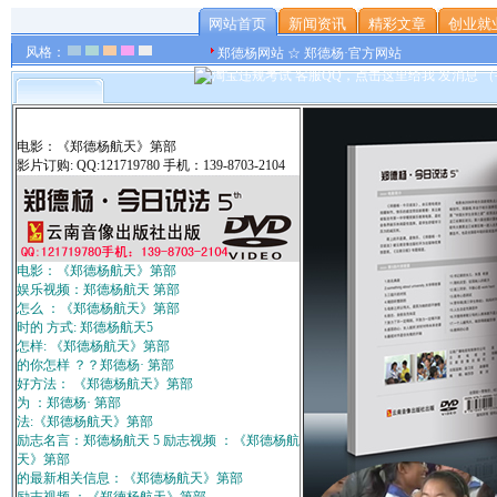
网站首页
新闻资讯
精彩文章
创业就
风格：
郑德杨网站 ☆ 郑德杨·官方网站
电影：《郑德杨航天》第部
影片订购: QQ:121719780 手机：139-8703-2104
电影：《郑德杨航天》第部
娱乐视频：郑德杨航天 第部
怎么 ：《郑德杨航天》第部
时的 方式: 郑德杨航天5
怎样: 《郑德杨航天》第部
的你怎样 ？？郑德杨· 第部
好方法： 《郑德杨航天》第部
为 ：郑德杨· 第部
法:《郑德杨航天》第部
励志名言：郑德杨航天 5 励志视频 ：《郑德杨航
天》第部
的最新相关信息：《郑德杨航天》第部