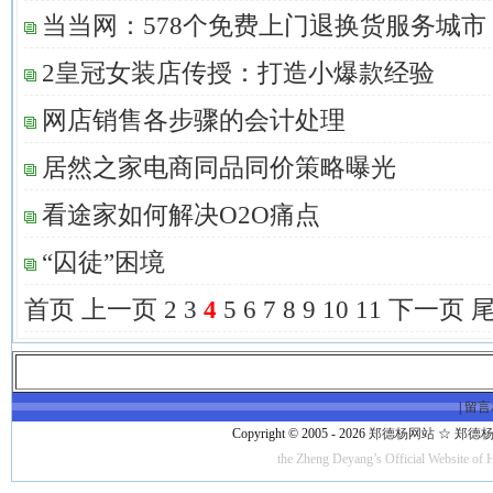
当当网：578个免费上门退换货服务城市
2皇冠女装店传授：打造小爆款经验
网店销售各步骤的会计处理
居然之家电商同品同价策略曝光
看途家如何解决O2O痛点
“囚徒”困境
首页
上一页
2
3
4
5
6
7
8
9
10
11
下一页
|
留言
Copyright © 2005 - 2026
郑德杨网站 ☆ 郑德杨·官方
the Zheng Deyang’s Official Website of 