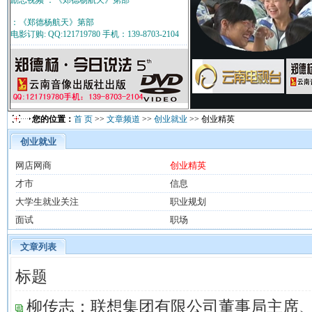
励志视频 ：《郑德杨航天》第部
：《郑德杨航天》第部
电影订购: QQ:121719780 手机：139-8703-2104
您的位置：
首 页
>>
文章频道
>>
创业就业
>> 创业精英
创业就业
网店网商
创业精英
才市
信息
大学生就业关注
职业规划
面试
职场
文章列表
标题
柳传志：联想集团有限公司董事局主席