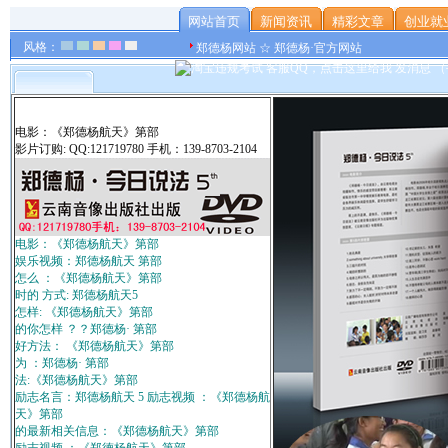
网站首页
新闻资讯
精彩文章
创业就
风格：
郑德杨网站 ☆ 郑德杨·官方网站
电影：《郑德杨航天》第部
影片订购: QQ:121719780 手机：139-8703-2104
电影：《郑德杨航天》第部
娱乐视频：郑德杨航天 第部
怎么 ：《郑德杨航天》第部
时的 方式: 郑德杨航天5
怎样: 《郑德杨航天》第部
的你怎样 ？？郑德杨· 第部
好方法： 《郑德杨航天》第部
为 ：郑德杨· 第部
法:《郑德杨航天》第部
励志名言：郑德杨航天 5 励志视频 ：《郑德杨航
天》第部
的最新相关信息：《郑德杨航天》第部