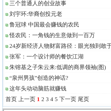
三个普通人的创业故事
刘宇环:华裔创投元老
鲁冠球 中国最会赚钱的农民
怪农民：一角钱的生意做到一百万
24岁新经济人物财富路径：眼光独到敢
张军：一个设计师的餐饮江湖
朱镕基之子朱云来:低调的商界领袖(图)
“泉州男孩”创造的神话?
这年头动动脑筋就赚钱
首页
上一页
1
2
3
4
5
下一页
尾页